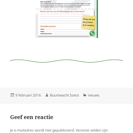
Geplaatst
Auteur
Categorieën
9 februari 2016
Buurtwacht Soest
nieuws
op
Geef een reactie
Je e-mailadres wordt niet gepubliceerd.
Vereiste velden zijn