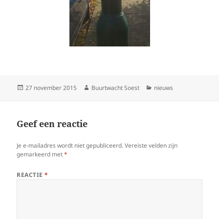
Geplaatst
Auteur
Categorieën
27 november 2015
Buurtwacht Soest
nieuws
op
Geef een reactie
Je e-mailadres wordt niet gepubliceerd.
Vereiste velden zijn
gemarkeerd met
*
REACTIE
*