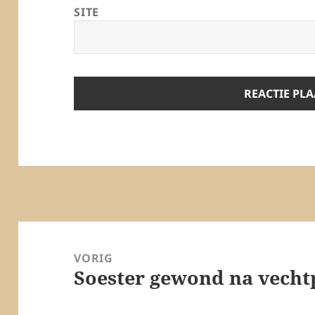
SITE
Bericht
navigatie
VORIG
Soester gewond na vecht
Vorig
bericht: