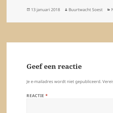
Geplaatst
Auteur
13 januari 2018
Buurtwacht Soest
op
Geef een reactie
Je e-mailadres wordt niet gepubliceerd.
Verei
REACTIE
*