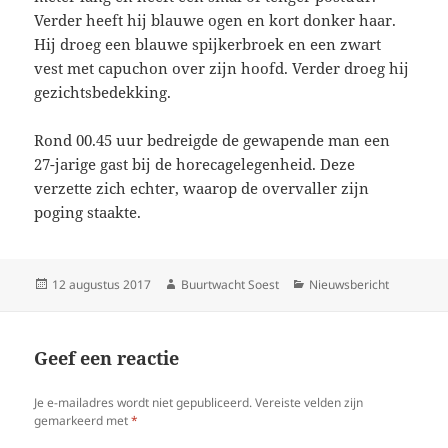
Verder heeft hij blauwe ogen en kort donker haar.
Hij droeg een blauwe spijkerbroek en een zwart
vest met capuchon over zijn hoofd. Verder droeg hij
gezichtsbedekking.
Rond 00.45 uur bedreigde de gewapende man een
27-jarige gast bij de horecagelegenheid. Deze
verzette zich echter, waarop de overvaller zijn
poging staakte.
Geplaatst
Auteur
Categorieën
12 augustus 2017
Buurtwacht Soest
Nieuwsbericht
op
Geef een reactie
Je e-mailadres wordt niet gepubliceerd.
Vereiste velden zijn
gemarkeerd met
*